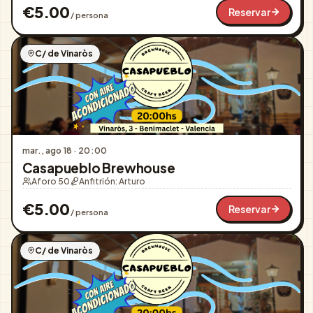
€
5.00
Reservar
/ persona
C/ de Vinaròs
mar., ago 18
·
20:00
Casapueblo Brewhouse
Aforo 50
Anfitrión:
Arturo
€
5.00
Reservar
/ persona
C/ de Vinaròs