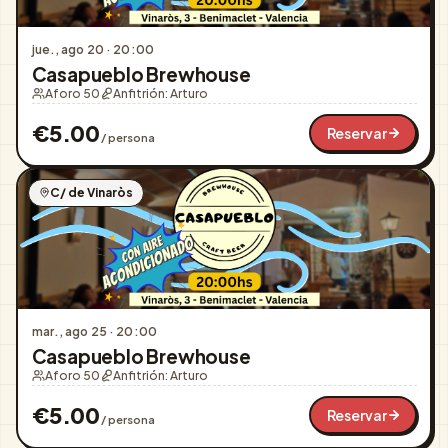
jue., ago 20
·
20:00
Casapueblo Brewhouse
Aforo 50
Anfitrión:
Arturo
€
5.00
Reservar
/ persona
C/ de Vinaròs
mar., ago 25
·
20:00
Casapueblo Brewhouse
Aforo 50
Anfitrión:
Arturo
€
5.00
Reservar
/ persona