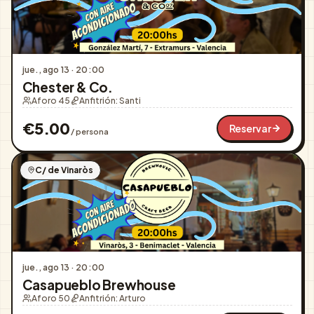
jue., ago 13
·
20:00
Chester & Co.
Aforo 45
Anfitrión:
Santi
€
5.00
Reservar
/ persona
C/ de Vinaròs
jue., ago 13
·
20:00
Casapueblo Brewhouse
Aforo 50
Anfitrión:
Arturo