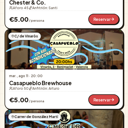
Chester & Co.
Aforo 45
Anfitrión:
Santi
€
5.00
Reservar
/ persona
C/ de Vinaròs
mar., ago 11
·
20:00
Casapueblo Brewhouse
Aforo 50
Anfitrión:
Arturo
€
5.00
Reservar
/ persona
Carrer de González Martí