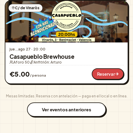
C/ de Vinaròs
jue., ago 27
·
20:00
Casapueblo Brewhouse
Aforo 50
Anfitrión:
Arturo
€
5.00
Reservar
/ persona
Mesas limitadas. Reserva con antelación — paga en el local o en línea.
Ver eventos anteriores