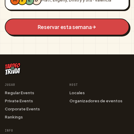
M
S
E
D
Matt, Evgeny, Dmitry y Stu · Valencia
Reservar esta semana
JUGAR
HOST
Regular Events
Locales
Private Events
Organizadores de eventos
Corporate Events
Rankings
INFO