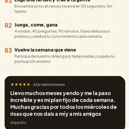
01
Encuentra un local cerca y reserva en 30 segundos. Sin
tarjeta.
02
Juega, come, gana
4 rondas, 40 preguntas, 90 minutos. Gana deliciosos
premios y celebra tu conocimiento cada semana.
03
Vuelve la semana que viene
Participa de nuestro ránking por temporadas y supéra tu
puntuación anterior
★★★★★
·
626 valoraciones
Llevo muchos meses yendo y me la paso
increíble y es mi plan fijo de cada semana.
Muchas gracias por todos los miércoles de
risas que nos dais a mí y a mis amigos
Alejandro