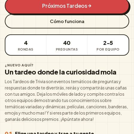
Próximos Tardeos
Cómo funciona
4
40
2-5
RONDAS
PREGUNTAS
POR EQUIPO
¿NUEVO AQUÍ?
Un tardeo donde la curiosidad mola
Los Tardeos de Trivia son eventos temáticos de preguntas y
respuestas donde te divertirás, reirás y compartirás unas cañas
con tus amigos. Deja los móviles de lado y compite contra los
otros equipos demostrando tus conocimientos sobre
temáticas variadas y dinámicas; películas, canciones, banderas,
emojis y mucho mas! Y si eres parte de los primeros equipos,
ganarás deliciosos premios. ¡Apúntate ahora!
Elige una tardeo y trae a tu gente